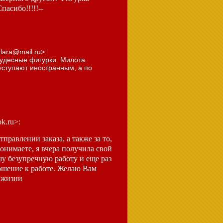
асибо!!!!!--
lara@mail.ru>:
Чудесные фигурки. Милота.
уступают иностранным, а по
k.ru>:
правлении заказа, а также за то,
нимаете, я вчера получила свой
шу безупречную работу и еще раз
ношение к работе. Желаю Вам
й жизни