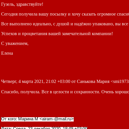
Гузель, здравствуйте!
Сегодня получила вашу посылку и хочу сказать огромное спаси
Все выполнено идеально, с душой и надёжно упаковано, вы вс
Успехов и процветания вашей замечательной компании!
С уважением,
Елена
Четверг, 4 марта 2021, 21:02 +03:00 от Санькова Мария <smi197
Спасибо, получила. Все в целости и сохранности. Очень хорошо
От кого: Марина М <airam-@mail.ru>
Дата: Среда, 23 декабря 2020, 18:49 +03:00