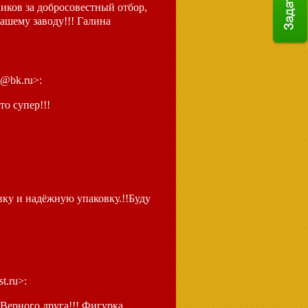
ников за добросовестный отбор,
вашему заводу!!! Галина
3@bk.ru>:
то супер!!!
вку и надёжную упаковку.!!Буду
t.ru>:
Верного друга!!! Фигурка