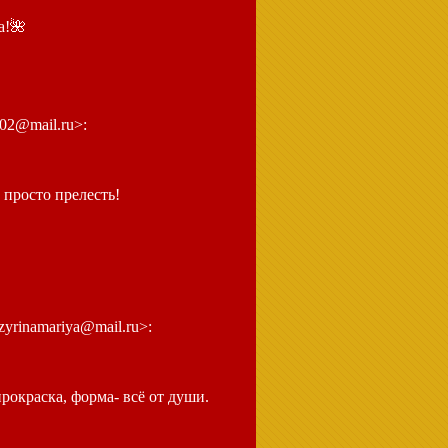
а!
🌺
402@mail.ru>:
 просто прелесть!
zyrinamariya@mail.ru>:
рокраска, форма- всё от души.