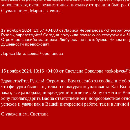
хорошенькая, очень реалистичная, посылку отправили быстро. Сп
С уважением, Марина Левина
17 ноября 2024, 13:57 +04:00 от Лариса Черепанова <cherepanova
Гузель, здравствуйте! Сегодня получила посылку со статуэтками. 
Огромное спасибо мастерам. Любуюсь- не налюбуюсь. Ничем не 
душевности превосходят.
Лариса Витальевна Черепанова
15 ноября 2024, 13:16 +04:00 от Светлана Соколова <sokolsvet@b
Здравствуйте, Гузель! Огромное Вам спасибо за сообщение об от
что фигурки были тщательно и аккуратно упакованы. Как Вы по
заказ, все разобрала, повреждений нигде нет. Хочу отметить Ва
хочу поблагодарить Вас за ответственное и добросовестное от
успехов и удачи как в Вашей интересной работе, так и в лично
С уважением, Светлана