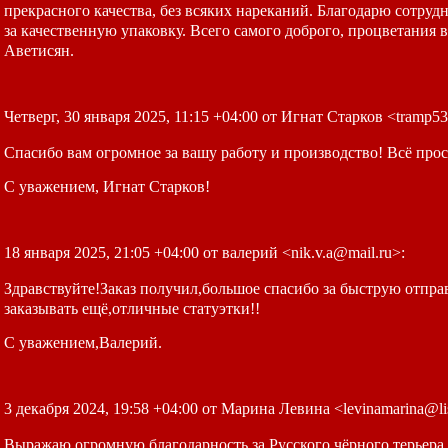
прекрасного качества, без всяких нареканий. Благодарю сотруд
за качественную упаковку. Всего самого доброго, процветания 
Аветисян.
Четверг, 30 января 2025, 11:15 +04:00 от Игнат Старков <tramp5
Спасибо вам огромное за вашу работу и производство! Всё прос
С уважением, Игнат Старков!
18 января 2025, 21:05 +04:00 от валерий <nik.v.a@mail.ru>:
Здравствуйте!Заказ получил,большое спасибо за быструю отпра
заказывать ещё,отличные статуэтки!!
С уважением,Валерий.
3 декабря 2024, 19:58 +04:00 от Марина Левина <levinamarina@lis
Выражаю огромную благодарность за Русского чёрного терьера 