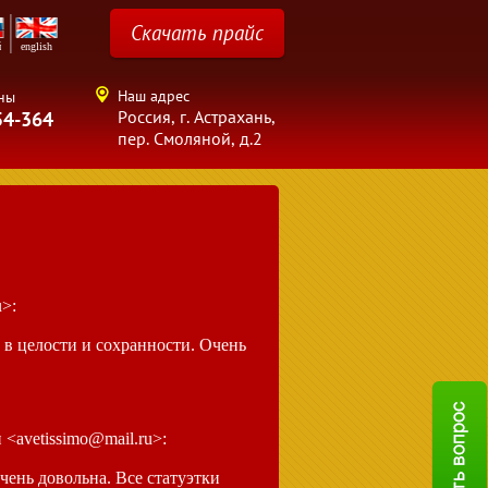
Скачать прайс
й
еnglish
Наш адрес
ны
Россия, г. Астрахань,
54-364
пер. Смоляной, д.2
u>:
 в целости и сохранности. Очень
 <avetissimo@mail.ru>:
чень довольна. Все статуэтки