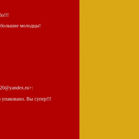
бо!!!
е большие молодцы!
320@yandex.ru>:
 упаковано. Вы супер!!!