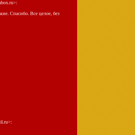
nbox.ru>:
ие. Спасибо. Все целое, без
l.ru>: