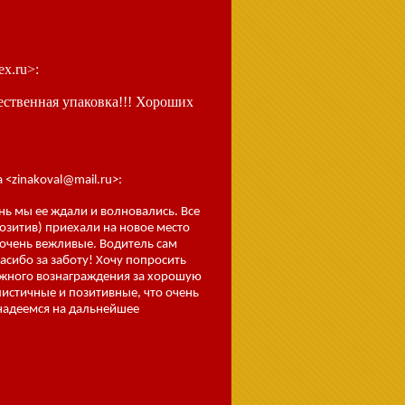
ex.ru>:
чественная упаковка!!! Хороших
 <zinakoval@mail.ru>:
нь мы ее ждали и волновались. Все
зитив) приехали на новое место
ь очень вежливые. Водитель сам
асибо за заботу! Хочу попросить
ежного вознаграждения за хорошую
листичные и позитивные, что очень
 надеемся на дальнейшее