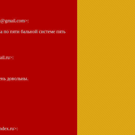
sv@gmail.com>:
а по пяти бальной системе пять
il.ru>:
ень довольны.
ndex.ru>: