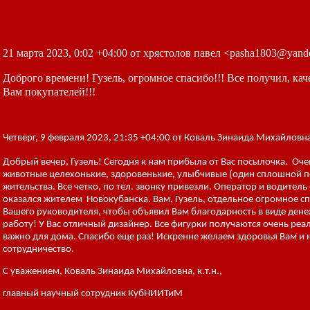
21 марта 2023, 0:02 +04:00 от хрястолов павел <pasha1803@yand
Доброго времени! Гузель, огромное спасибо!!! Все получил, ка
Вам покупателей!!!
Четверг, 9 февраля 2023, 21:35 +04:00 от Коваль Зинаида Михайловна
Добрый вечер, Гузель! Сегодня к нам прибыла от Вас посылочка. Оче
животные целехонькие, здоровенькие, улыбчивые (один сплошной по
жительства. Все четко, по тел. звонку привезли. Оператор и водител
оказался жителем Новокубанска. Вам, Гузель, отдельное огромное сп
Вашего руководителя, чтобы объявил Вам благодарность в виде ден
работу! У Вас отличный дизайнер. Все фигурки получаются очень реа
важно для дома. Спасибо еще раз! Искренне желаем здоровья Вам и
сотрудничество.
С уважением, Коваль Зинаида Михайловна, к.т.н.,
главный научный сотрудник КубНИИТиМ